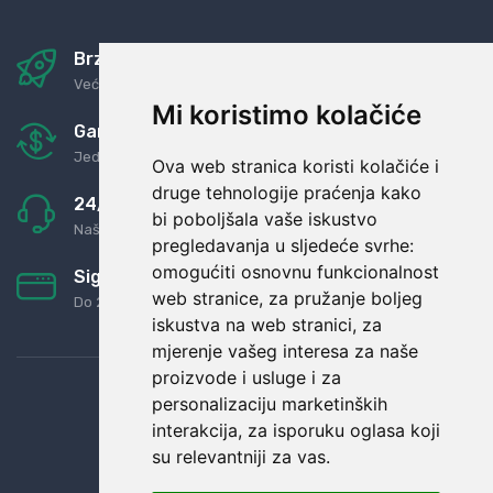
Brza i sigurna dostava
Već za nekoliko dana kod vas
Mi koristimo kolačiće
Garancija u povrat novaca
Jednostavno pravilo: Roba za novac
Ova web stranica koristi kolačiće i
druge tehnologije praćenja kako
24/7 odlična podrška
bi poboljšala vaše iskustvo
Naši agenti uvijek na raspolaganju
pregledavanja u sljedeće svrhe:
omogućiti osnovnu funkcionalnost
Sigurno obročno plaćanje
web stranice
,
za pružanje boljeg
Do 24 rata bez kamata
iskustva na web stranici
,
za
mjerenje vašeg interesa za naše
proizvode i usluge i za
personalizaciju marketinških
interakcija
,
za isporuku oglasa koji
su relevantniji za vas
.