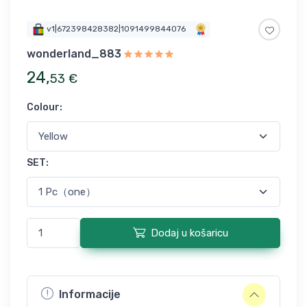
v1|672398428382|1091499844076
wonderland_883
24
,
53
€
Colour
:
SET
:
Dodaj u košaricu
Informacije