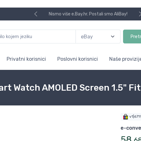
Nismo više e.Bay.hr. Postali smo AliBay!
Pret
Privatni korisnici
Poslovni korisnici
Naše provizij
rt Watch AMOLED Screen 1.5" Fit
v1|67
e-conv
58
,
6