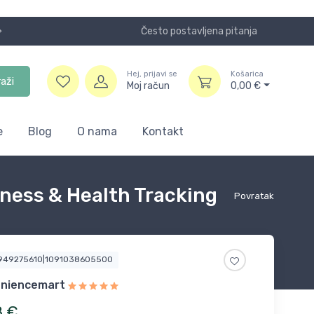
Često postavljena pitanja
Koristite
Hej, prijavi se
Košarica
raži
Moj račun
0,00
€
e
Blog
O nama
Kontakt
ness & Health Tracking
Povratak
1949275610|1091038605500
eniencemart
8
€