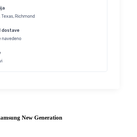
ija
, Texas, Richmond
d dostave
je navedeno
e
vi