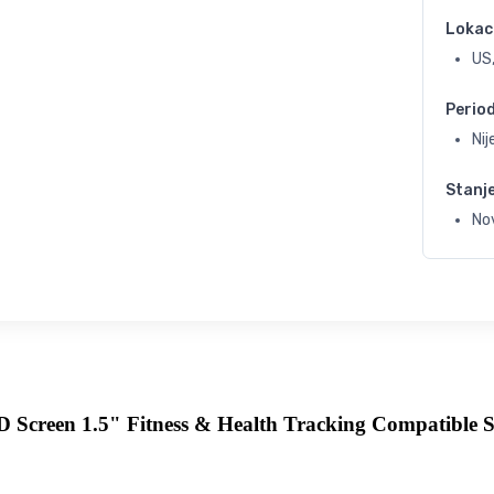
Lokac
US
Perio
Ni
Stanj
No