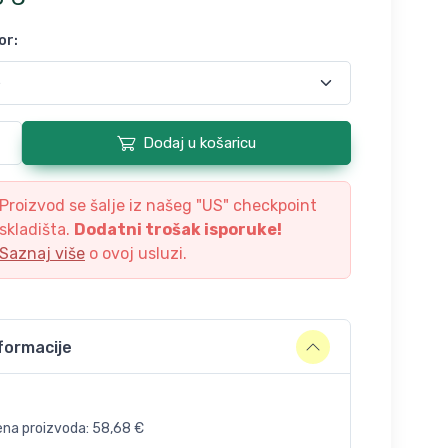
or
:
Dodaj u košaricu
Proizvod se šalje iz našeg "
US
" checkpoint
skladišta.
Dodatni trošak isporuke!
Saznaj više
o ovoj usluzi.
formacije
ena proizvoda:
58,68
€