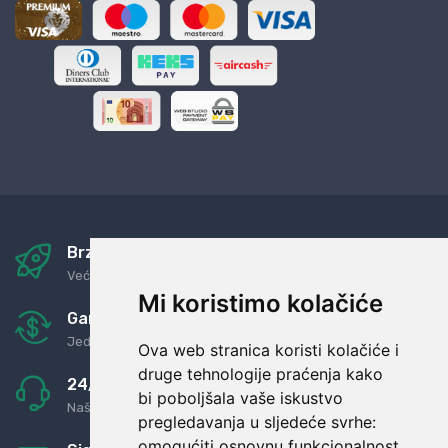
Brza i sigurna dostava
Već za nekoliko dana kod vas
Mi koristimo kolačiće
Garancija u povrat novaca
Jednostavno pravilo: Roba za novac
Ova web stranica koristi kolačiće i
druge tehnologije praćenja kako
24/7 odlična podrška
bi poboljšala vaše iskustvo
Naši agenti uvijek na raspolaganju
pregledavanja u sljedeće svrhe:
omogućiti osnovnu funkcionalnost