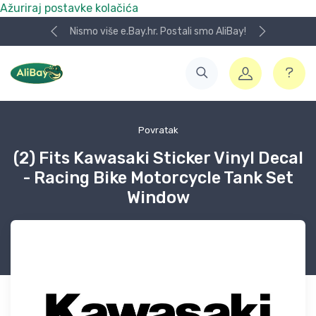
Ažuriraj postavke kolačića
Nismo više e.Bay.hr. Postali smo AliBay!
Povratak
(2) Fits Kawasaki Sticker Vinyl Decal
- Racing Bike Motorcycle Tank Set
Window