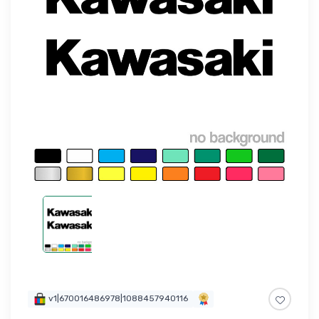
v1|670016486978|1088457940116