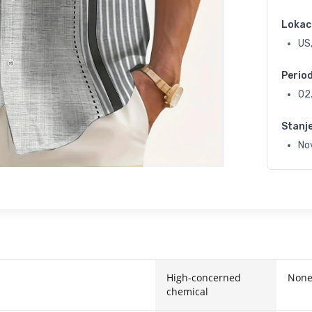
Lokac
US,
Perio
02
Stanj
No