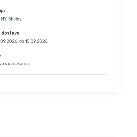
ija
 NY, Shirley
d dostave
.09.2026.
do
15.09.2026.
e
vo s oznakama