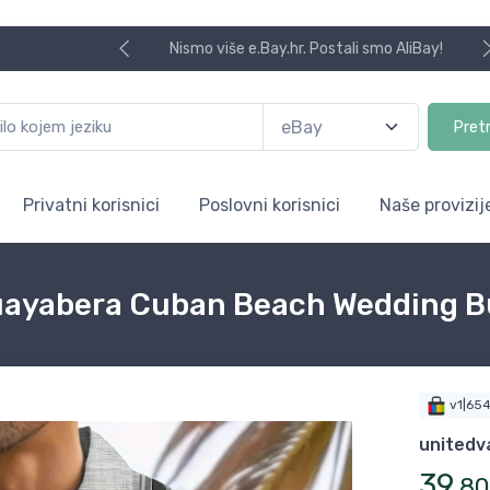
Nismo više e.Bay.hr. Postali smo AliBay!
Pret
Privatni korisnici
Poslovni korisnici
Naše provizij
Guayabera Cuban Beach Wedding B
v1|65
unitedv
39
,
80