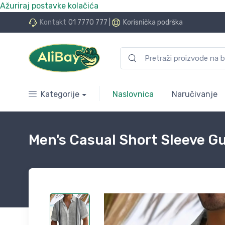
Ažuriraj postavke kolačića
do 24 rate bez kamata
Kontakt
01 7770 777
|
Korisnička podrška
Kategorije
Naslovnica
Naručivanje
Men's Casual Short Sleeve 