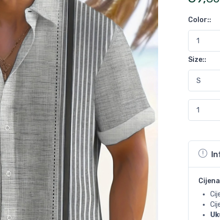
Color:
:
Size:
:
In
Cijena
Cij
Ci
Uk