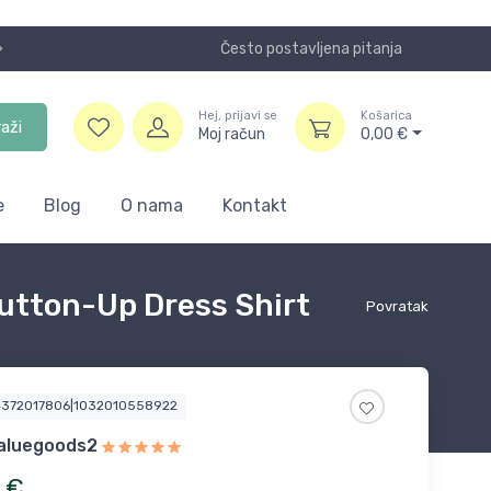
Često postavljena pitanja
Koristite
Hej, prijavi se
Košarica
raži
Moj račun
0,00
€
e
Blog
O nama
Kontakt
utton-Up Dress Shirt
Povratak
4372017806|1032010558922
aluegoods2
€