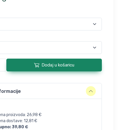
Dodaj u košaricu
formacije
ena proizvoda:
26,98
€
jena dostave:
12,81
€
upno:
39,80
€