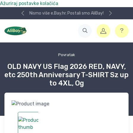
Ažuriraj postavke kolačića
Nismo više e.Bay.hr. Postali smo AliBay!
Povratak
OLD NAVY US Flag 2026 RED, NAVY,
etc 250th Anniversary T-SHIRT Sz up
to 4XL, Og