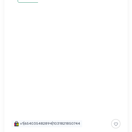
v1|654035482894|1031821850744