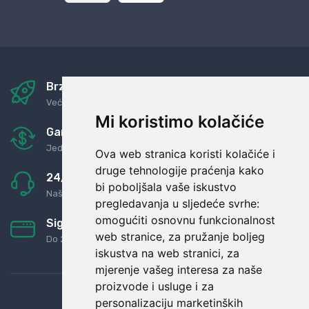
Brza i sigurna dostava
Već za nekoliko dana kod vas
Mi koristimo kolačiće
Garancija u povrat novaca
Jednostavno pravilo: Roba za novac
Ova web stranica koristi kolačiće i
druge tehnologije praćenja kako
24/7 odlična podrška
bi poboljšala vaše iskustvo
Naši agenti uvijek na raspolaganju
pregledavanja u sljedeće svrhe:
omogućiti osnovnu funkcionalnost
Sigurno obročno plaćanje
web stranice
,
za pružanje boljeg
Do 24 rata bez kamata
iskustva na web stranici
,
za
mjerenje vašeg interesa za naše
proizvode i usluge i za
personalizaciju marketinških