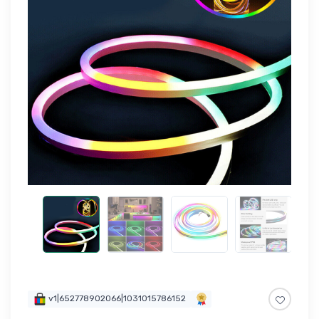
v1|652778902066|1031015786152