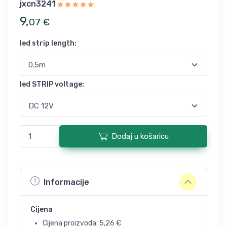
jxcn3241
9
,
07
€
led strip length
:
led STRIP voltage
:
Dodaj u košaricu
Informacije
Cijena
Cijena proizvoda:
5,26
€