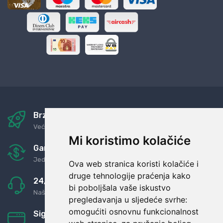
Brza i sigurna dostava
Već za nekoliko dana kod vas
Mi koristimo kolačiće
Garancija u povrat novaca
Jednostavno pravilo: Roba za novac
Ova web stranica koristi kolačiće i
druge tehnologije praćenja kako
24/7 odlična podrška
bi poboljšala vaše iskustvo
Naši agenti uvijek na raspolaganju
pregledavanja u sljedeće svrhe:
omogućiti osnovnu funkcionalnost
Sigurno obročno plaćanje