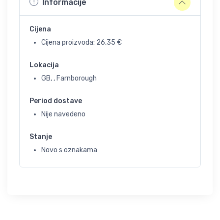
Informacije
Cijena
Cijena proizvoda:
26,35
€
Lokacija
GB, , Farnborough
Period dostave
Nije navedeno
Stanje
Novo s oznakama