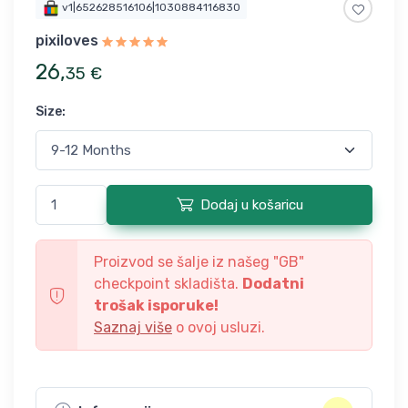
v1|652628516106|1030884116830
pixiloves
26
,
35
€
Size
:
Dodaj u košaricu
Proizvod se šalje iz našeg "
GB
"
checkpoint skladišta.
Dodatni
trošak isporuke!
Saznaj više
o ovoj usluzi.