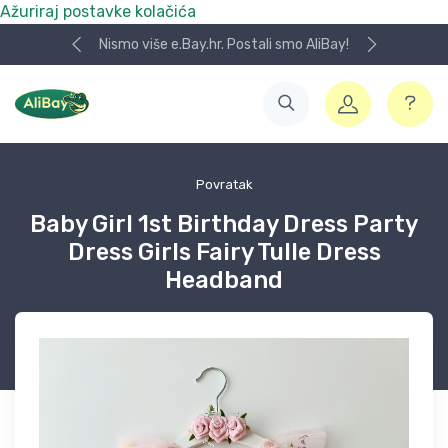
Ažuriraj postavke kolačića
Nismo više e.Bay.hr. Postali smo AliBay!
Povratak
Baby Girl 1st Birthday Dress Party
Dress Girls Fairy Tulle Dress
Headband