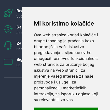
Brza i sigurna dostava
Već za nekoliko dana kod vas
Mi koristimo kolačiće
Garancija u povrat novaca
Jednostavno pravilo: Roba za novac
Ova web stranica koristi kolačiće i
druge tehnologije praćenja kako
24/7 odlična podrška
bi poboljšala vaše iskustvo
Naši agenti uvijek na raspolaganju
pregledavanja u sljedeće svrhe:
omogućiti osnovnu funkcionalnost
Sigurno obročno plaćanje
web stranice
,
za pružanje boljeg
Do 24 rata bez kamata
iskustva na web stranici
,
za
mjerenje vašeg interesa za naše
proizvode i usluge i za
personalizaciju marketinških
interakcija
,
za isporuku oglasa koji
su relevantniji za vas
.