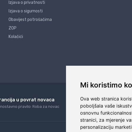
Izjava o privatnosti
Izjava o sigurnosti
Obavijest potrošačima
ZOP
Kolačići
Mi koristimo ko
Ova web stranica korist
rancija u povrat novaca
24/7 odlična podrš
poboljšala vaše iskust
nostavno pravilo: Roba za novac
Naši agenti uvijek na ras
osnovnu funkcionalnos
stranici
,
za mjerenje va
personalizaciju marketi