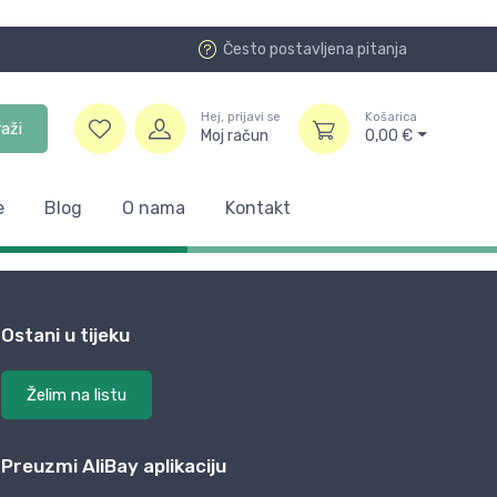
Često postavljena pitanja
Hej, prijavi se
Košarica
raži
Moj račun
0,00
€
e
Blog
O nama
Kontakt
Ostani u tijeku
Želim na listu
Preuzmi AliBay aplikaciju