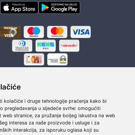
lačiće
i kolačiće i druge tehnologije praćenja kako bi
ka
Sigurno obročno plaćanje
vo pregledavanja u sljedeće svrhe:
omogućiti
polaganju
Do 24 rata bez kamata
t web stranice
,
za pružanje boljeg iskustva na web
šeg interesa za naše proizvode i usluge i za
nških interakcija
,
za isporuku oglasa koji su