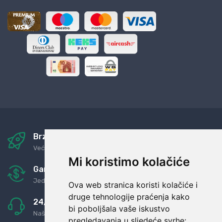
Brza i sigurna dostava
Već za nekoliko dana kod vas
Mi koristimo kolačiće
Garancija u povrat novaca
Jednostavno pravilo: Roba za novac
Ova web stranica koristi kolačiće i
druge tehnologije praćenja kako
24/7 odlična podrška
bi poboljšala vaše iskustvo
Naši agenti uvijek na raspolaganju
pregledavanja u sljedeće svrhe: