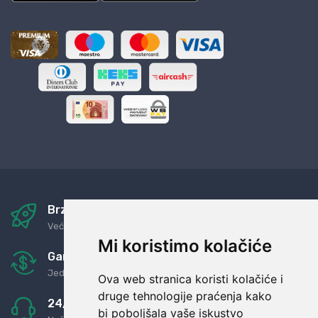
Brza i sigurna dostava
Već za nekoliko dana kod vas
Mi koristimo kolačiće
Garancija u povrat novaca
Jednostavno pravilo: Roba za novac
Ova web stranica koristi kolačiće i
druge tehnologije praćenja kako
24/7 odlična podrška
bi poboljšala vaše iskustvo