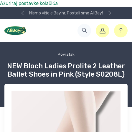
Ažuriraj postavke kolačića
Nismo više e.Bay.hr. Postali smo AliBay!
Povratak
NEW Bloch Ladies Prolite 2 Leather
Ballet Shoes in Pink (Style S0208L)