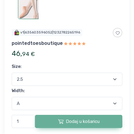
v1|635603596052|1232782265196
pointedtoesboutique
46
,
94
€
Size
:
Width
:
Dodaj u košaricu