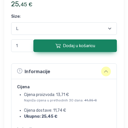
25
,
45
€
Size
:
Dodaj u košaricu
Informacije
Cijena
Cijena proizvoda:
13,71
€
Najniža cijena u prethodnih 30 dana:
41,35
€
Cijena dostave:
11,74
€
Ukupno:
25,45
€