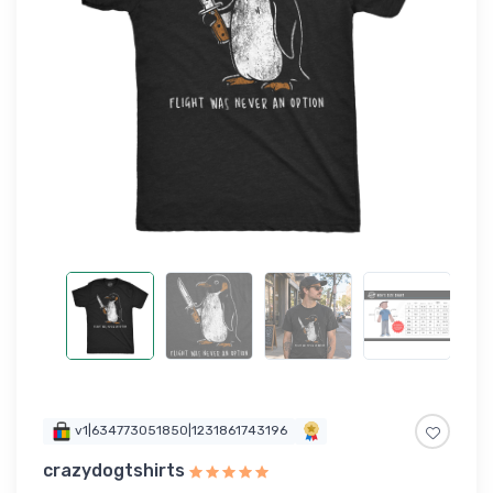
v1|634773051850|1231861743196
crazydogtshirts