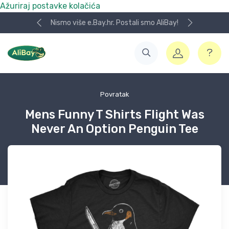
Ažuriraj postavke kolačića
Nismo više e.Bay.hr. Postali smo AliBay!
Povratak
Mens Funny T Shirts Flight Was
Never An Option Penguin Tee