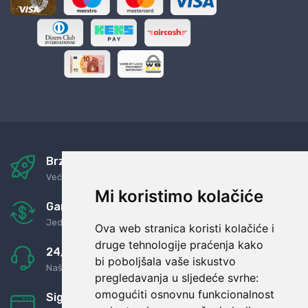
Brza i sigurna dostava
Već za nekoliko dana kod vas
Mi koristimo kolačiće
Garancija u povrat novaca
Jednostavno pravilo: Roba za novac
Ova web stranica koristi kolačiće i
druge tehnologije praćenja kako
24/7 odlična podrška
bi poboljšala vaše iskustvo
Naši agenti uvijek na raspolaganju
pregledavanja u sljedeće svrhe:
omogućiti osnovnu funkcionalnost
Sigurno obročno plaćanje