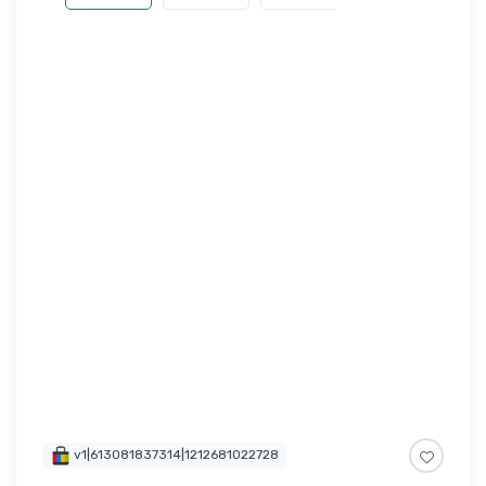
v1|613081837314|1212681022728