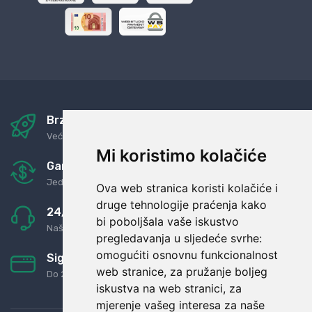
Brza i sigurna dostava
Već za nekoliko dana kod vas
Mi koristimo kolačiće
Garancija u povrat novaca
Jednostavno pravilo: Roba za novac
Ova web stranica koristi kolačiće i
druge tehnologije praćenja kako
24/7 odlična podrška
bi poboljšala vaše iskustvo
Naši agenti uvijek na raspolaganju
pregledavanja u sljedeće svrhe:
omogućiti osnovnu funkcionalnost
Sigurno obročno plaćanje
web stranice
,
za pružanje boljeg
Do 24 rata bez kamata
iskustva na web stranici
,
za
mjerenje vašeg interesa za naše