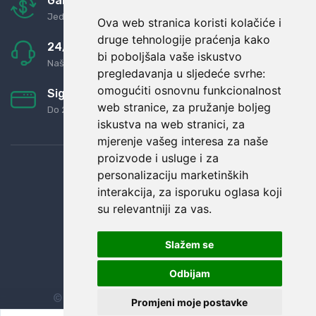
Garancija u povrat novaca
Jednostavno pravilo: Roba za novac
Ova web stranica koristi kolačiće i
druge tehnologije praćenja kako
24/7 odlična podrška
bi poboljšala vaše iskustvo
Naši agenti uvijek na raspolaganju
pregledavanja u sljedeće svrhe:
omogućiti osnovnu funkcionalnost
Sigurno obročno plaćanje
web stranice
,
za pružanje boljeg
Do 24 rata bez kamata
iskustva na web stranici
,
za
mjerenje vašeg interesa za naše
proizvode i usluge i za
personalizaciju marketinških
interakcija
,
za isporuku oglasa koji
su relevantniji za vas
.
Slažem se
Odbijam
© Sva prava zadržana.
Dopi grupa d.o.o.
Promjeni moje postavke