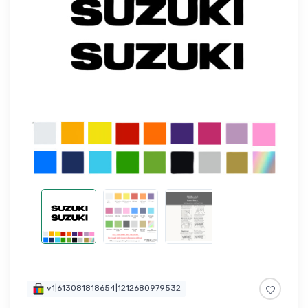
v1|613081818654|1212680979532