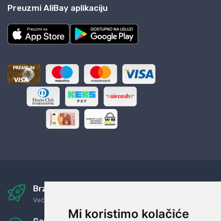
Preuzmi AliBay aplikaciju
Brza i sigurna dostava
Već za nekoliko dana kod vas
Mi koristimo kolačiće