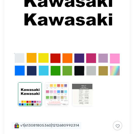
v1|613081805360|1212680992314