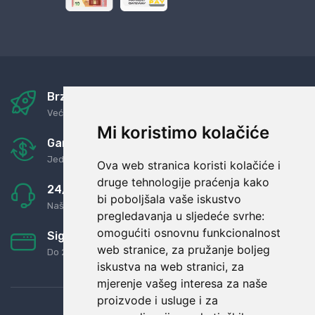
Brza i sigurna dostava
Već za nekoliko dana kod vas
Mi koristimo kolačiće
Garancija u povrat novaca
Jednostavno pravilo: Roba za novac
Ova web stranica koristi kolačiće i
druge tehnologije praćenja kako
24/7 odlična podrška
bi poboljšala vaše iskustvo
Naši agenti uvijek na raspolaganju
pregledavanja u sljedeće svrhe:
omogućiti osnovnu funkcionalnost
Sigurno obročno plaćanje
web stranice
,
za pružanje boljeg
Do 24 rata bez kamata
iskustva na web stranici
,
za
mjerenje vašeg interesa za naše
proizvode i usluge i za