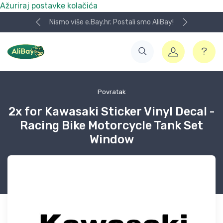
Ažuriraj postavke kolačića
Nismo više e.Bay.hr. Postali smo AliBay!
Povratak
2x for Kawasaki Sticker Vinyl Decal -
Racing Bike Motorcycle Tank Set
Window