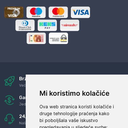
Brza i sigurna dostava
Već za nekoliko dana kod vas
Mi koristimo kolačiće
Garancija u povrat novaca
Jednostavno pravilo: Roba za novac
Ova web stranica koristi kolačiće i
druge tehnologije praćenja kako
24/7 odlična podrška
bi poboljšala vaše iskustvo
Naši agenti uvijek na raspolaganju
pregledavanja u sljedeće svrhe: