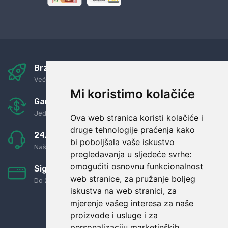
Brza i sigurna dostava
Već za nekoliko dana kod vas
Mi koristimo kolačiće
Garancija u povrat novaca
Jednostavno pravilo: Roba za novac
Ova web stranica koristi kolačiće i
druge tehnologije praćenja kako
24/7 odlična podrška
bi poboljšala vaše iskustvo
Naši agenti uvijek na raspolaganju
pregledavanja u sljedeće svrhe:
omogućiti osnovnu funkcionalnost
Sigurno obročno plaćanje
web stranice
,
za pružanje boljeg
Do 24 rata bez kamata
iskustva na web stranici
,
za
mjerenje vašeg interesa za naše
proizvode i usluge i za
personalizaciju marketinških