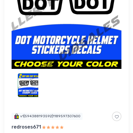
v1|594388193592|1189597307600
redroses671