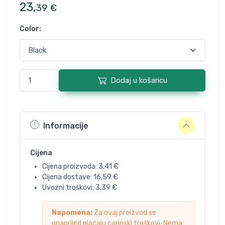
23
,
39
€
Color
:
Dodaj u košaricu
Informacije
Cijena
Cijena proizvoda:
3,41
€
Cijena dostave:
16,59
€
Uvozni troškovi:
3,39
€
Napomena:
Za ovaj proizvod se
unaprijed plaćaju carinski troškovi. Nema