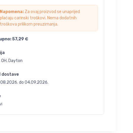
Napomena:
Za ovaj proizvod se unaprijed
plaćaju carinski troškovi. Nema dodatnih
troškova prilikom preuzimanja.
upno:
57,29
€
ija
, OH, Dayton
d dostave
.08.2026.
do
04.09.2026.
e
vi