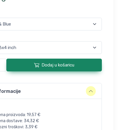
Dodaj u košaricu
formacije
ena proizvoda:
19,57
€
jena dostave:
34,32
€
zni troškovi:
3,39
€