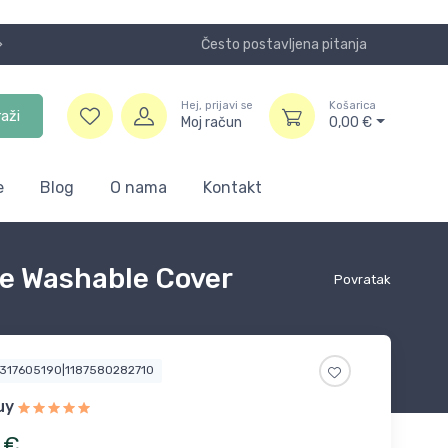
Često postavljena pitanja
Koristite
Hej, prijavi se
Košarica
raži
Moj račun
0,00
€
e
Blog
O nama
Kontakt
e Washable Cover
Povratak
1317605190|1187580282710
uy
€