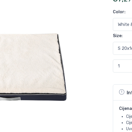
Color
:
Size
:
In
Cijena
Cij
Ci
Uvo