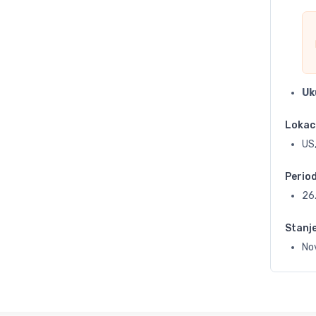
Uk
Lokac
US
Perio
26
Stanj
No