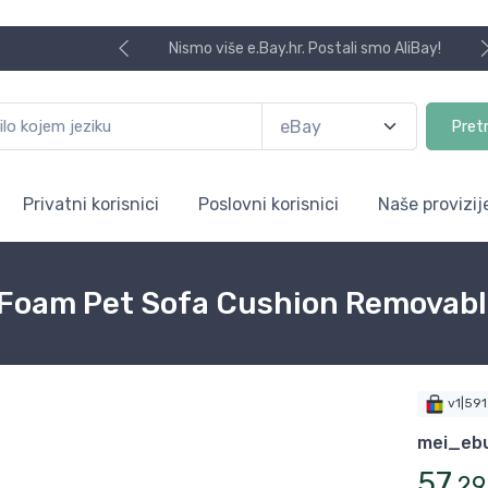
Nismo više e.Bay.hr. Postali smo AliBay!
Pret
Privatni korisnici
Poslovni korisnici
Naše provizij
Foam Pet Sofa Cushion Removabl
v1|59
mei_eb
57
,
29