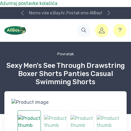
Ažuriraj postavke kolačića
Nismo više e.Bay.hr. Postali smo AliBay!
Povratak
Sexy Men's See Through Drawstring
Boxer Shorts Panties Casual
Swimming Shorts