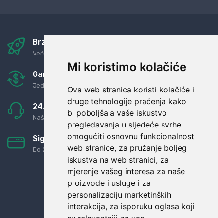
Brza i sigurna dostava
Već za nekoliko dana kod vas
Mi koristimo kolačiće
Garancija u povrat novaca
Jednostavno pravilo: Roba za novac
Ova web stranica koristi kolačiće i
druge tehnologije praćenja kako
24/7 odlična podrška
bi poboljšala vaše iskustvo
Naši agenti uvijek na raspolaganju
pregledavanja u sljedeće svrhe:
omogućiti osnovnu funkcionalnost
Sigurno obročno plaćanje
web stranice
,
za pružanje boljeg
Do 24 rata bez kamata
iskustva na web stranici
,
za
mjerenje vašeg interesa za naše
proizvode i usluge i za
personalizaciju marketinških
interakcija
,
za isporuku oglasa koji