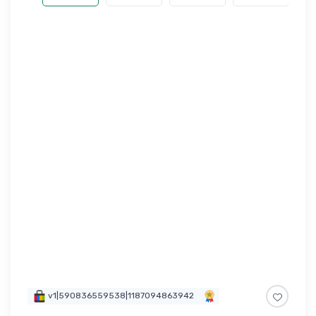
v1|590836559538|1187094863942