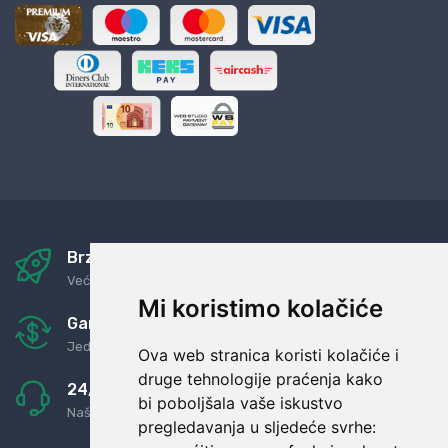
Brza i sigurna dostava
Već za nekoliko dana kod vas
Mi koristimo kolačiće
Garancija u povrat novaca
Jednostavno pravilo: Roba za novac
Ova web stranica koristi kolačiće i
druge tehnologije praćenja kako
24/7 odlična podrška
bi poboljšala vaše iskustvo
Naši agenti uvijek na raspolaganju
pregledavanja u sljedeće svrhe: