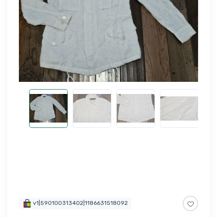
v1|590100313402|1186631518092