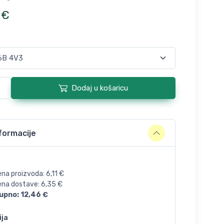
€
Dodaj u košaricu
formacije
ena proizvoda:
6,11
€
jena dostave:
6,35
€
upno:
12,46
€
ija