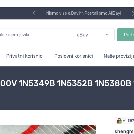
Nismo više e.Bay.hr. Postali smo AliBay!
Pret
Privatni korisnici
Poslovni korisnici
Naše provizij
~200V 1N5349B 1N5352B 1N5380B 
v1|58
shengmi