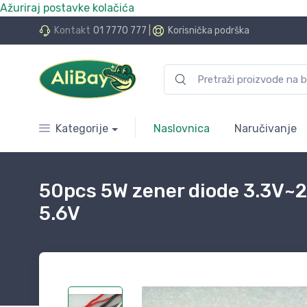
Ažuriraj postavke kolačića
do 24 rate bez kamata
Kontakt
01 7770 777
|
Korisnička podrška
Kategorije
Naslovnica
Naručivanje
50pcs 5W zener diode 3.3V
5.6V