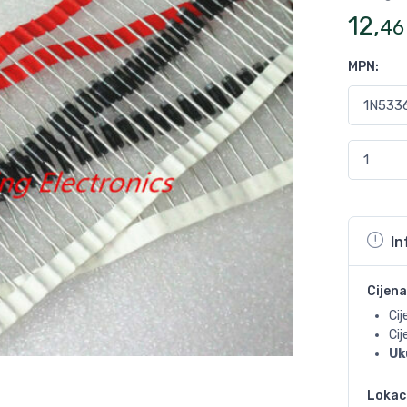
12
,
46
MPN
:
In
Cijena
Cij
Ci
Uk
Lokac