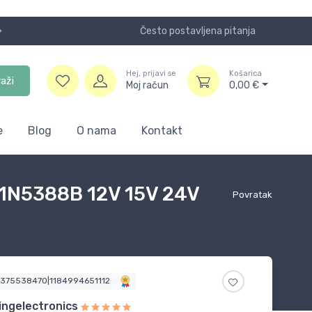
Često postavljena pitanja
Koristite
Hej, prijavi se
Košarica
raži
Moj račun
0,00
€
e
Blog
O nama
Kontakt
1N5388B 12V 15V 24V
Povratak
7375538470|1184994651112
ngelectronics