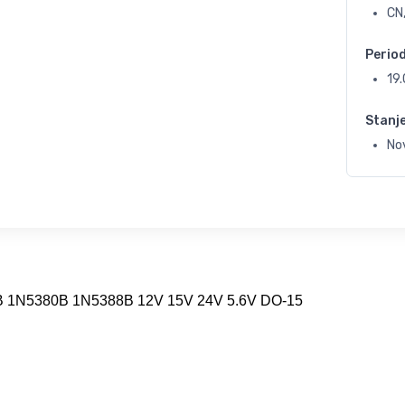
CN
Perio
19
Stanj
No