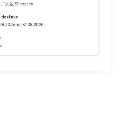
, 广东省, Shenzhen
d dostave
.08.2026.
do
31.08.2026.
e
vi