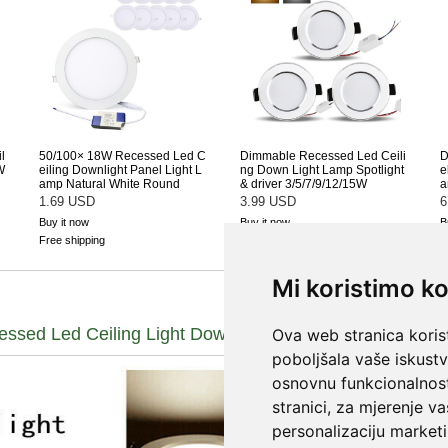
Mi koristimo ko
Ova web stranica korist
poboljšala vaše iskust
osnovnu funkcionalnos
stranici
,
za mjerenje va
personalizaciju marketi