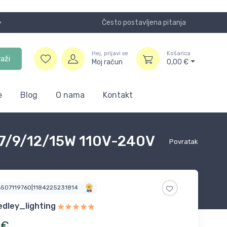
Često postavljena pitanja
Koristite
Hej, prijavi se
Košarica
raži
Moj račun
0,00
€
e
Blog
O nama
Kontakt
5/7/9/12/15W 110V-240V
Povratak
6507119760|1184225231814
dley_lighting
€