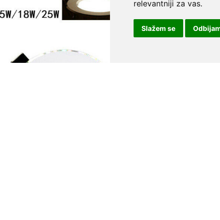
relevantniji za vas
.
Slažem se
Odbija