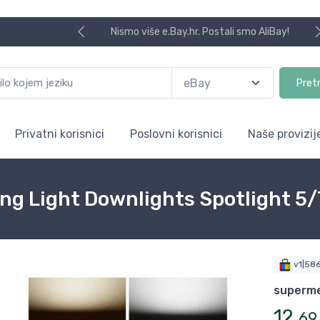
Nismo više e.Bay.hr. Postali smo AliBay!
Pret
Privatni korisnici
Poslovni korisnici
Naše provizij
ing Light Downlights Spotlight 
v1|58
superme
12
,
69