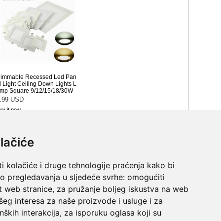
lačiće
i kolačiće i druge tehnologije praćenja kako bi
vo pregledavanja u sljedeće svrhe:
omogućiti
t web stranice
,
za pružanje boljeg iskustva na web
šeg interesa za naše proizvode i usluge i za
nških interakcija
,
za isporuku oglasa koji su