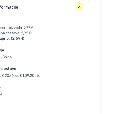
formacije
ena proizvoda:
9,77
€
jena dostave:
2,92
€
upno:
12,69
€
ija
 , China
d dostave
.08.2026.
do
01.09.2026.
e
vi