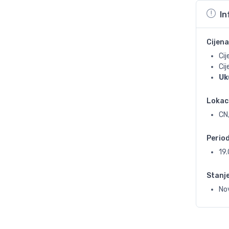
In
Cijena
Cij
Ci
Uk
Lokac
CN,
Perio
19
Stanj
No