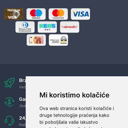
Brza i sigurna dostava
Već za nekoliko dana kod vas
Mi koristimo kolačiće
Garancija u povrat novaca
Jednostavno pravilo: Roba za novac
Ova web stranica koristi kolačiće i
druge tehnologije praćenja kako
24/7 odlična podrška
bi poboljšala vaše iskustvo
Naši agenti uvijek na raspolaganju