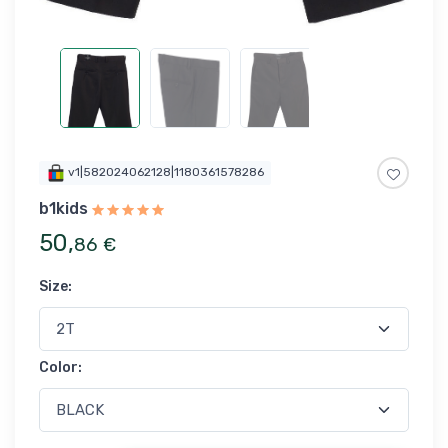
v1|582024062128|1180361578286
b1kids
50
,
86
€
Size
:
Color
: