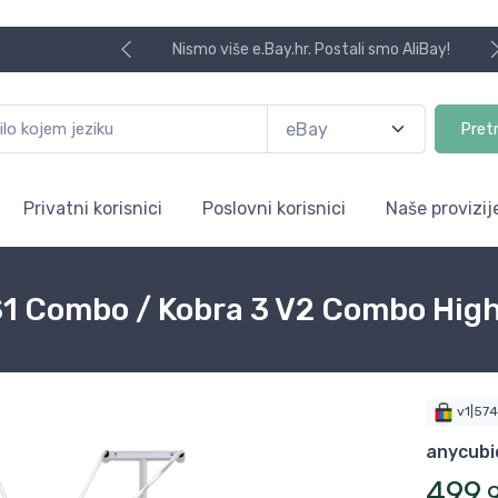
Nismo više e.Bay.hr. Postali smo AliBay!
Pret
Privatni korisnici
Poslovni korisnici
Naše provizij
1 Combo / Kobra 3 V2 Combo High
v1|57
anycubi
499
,