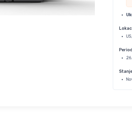
Uk
Lokac
US,
Perio
26
Stanj
No