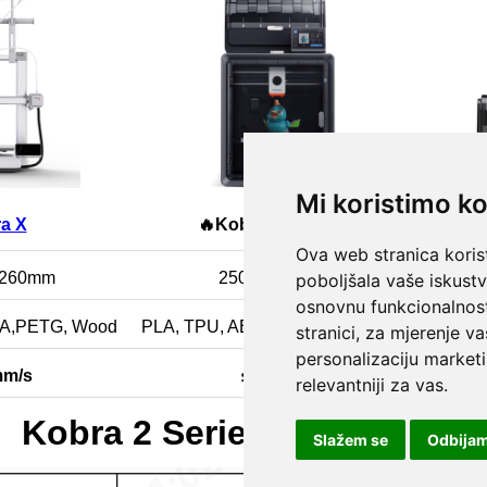
Mi koristimo ko
Ova web stranica korist
poboljšala vaše iskust
osnovnu funkcionalnos
stranici
,
za mjerenje va
personalizaciju marketi
relevantniji za vas
.
Slažem se
Odbija