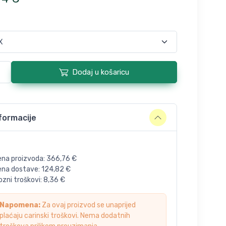
Dodaj u košaricu
formacije
ena proizvoda:
366,76
€
jena dostave:
124,82
€
zni troškovi:
8,36
€
Napomena:
Za ovaj proizvod se unaprijed
plaćaju carinski troškovi. Nema dodatnih