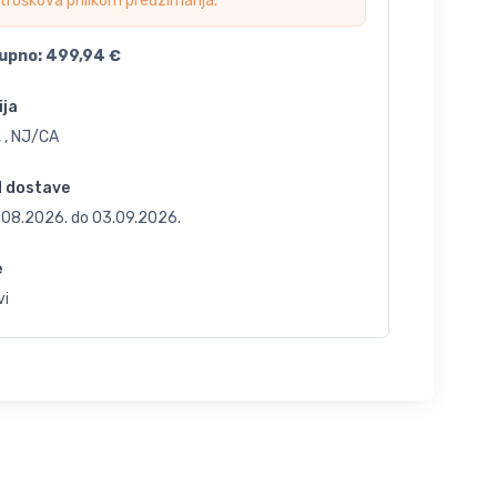
troškova prilikom preuzimanja.
upno:
499,94
€
ija
 , NJ/CA
d dostave
.08.2026.
do
03.09.2026.
e
vi