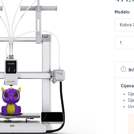
Models
:
In
Cijena
Cij
Ci
Uvo