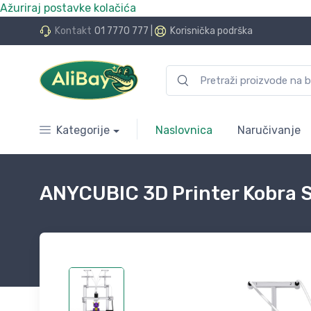
Ažuriraj postavke kolačića
do 24 rate bez kamata
Kontakt
01 7770 777
|
Korisnička podrška
Kategorije
Naslovnica
Naručivanje
ANYCUBIC 3D Printer Kobra S