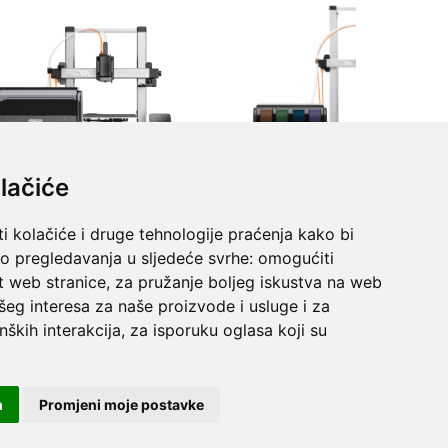
lačiće
i kolačiće i druge tehnologije praćenja kako bi
vo pregledavanja u sljedeće svrhe:
omogućiti
t web stranice
,
za pružanje boljeg iskustva na web
šeg interesa za naše proizvode i usluge i za
nških interakcija
,
za isporuku oglasa koji su
m
Promjeni moje postavke