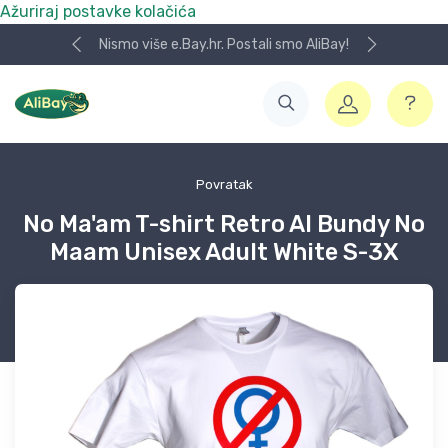
Ažuriraj postavke kolačića
Nismo više e.Bay.hr. Postali smo AliBay!
Povratak
No Ma'am T-shirt Retro Al Bundy No
Maam Unisex Adult White S-3X