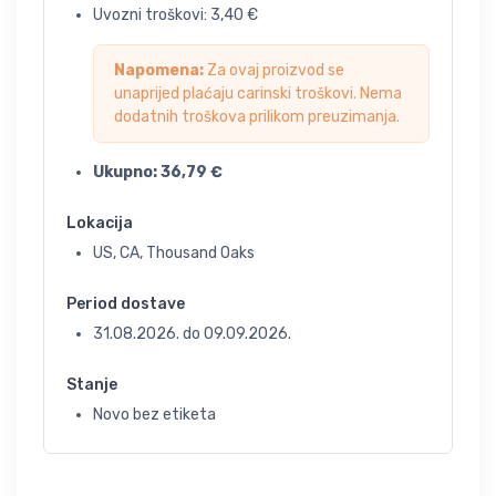
Uvozni troškovi:
3,40
€
Napomena:
Za ovaj proizvod se
unaprijed plaćaju carinski troškovi. Nema
dodatnih troškova prilikom preuzimanja.
Ukupno:
36,79
€
Lokacija
US, CA, Thousand Oaks
Period dostave
31.08.2026.
do
09.09.2026.
Stanje
Novo bez etiketa