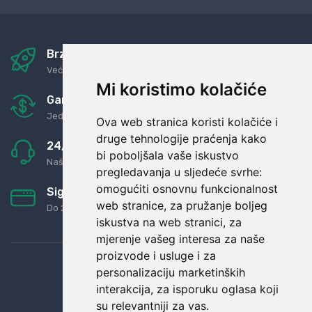
Brza i sigurna dostava
Već za nekoliko dana kod vas
Mi koristimo kolačiće
Garancija u povrat novaca
Jednostavno pravilo: Roba za novac
Ova web stranica koristi kolačiće i
druge tehnologije praćenja kako
24/7 odlična podrška
bi poboljšala vaše iskustvo
Naši agenti uvijek na raspolaganju
pregledavanja u sljedeće svrhe:
omogućiti osnovnu funkcionalnost
Sigurno obročno plaćanje
web stranice
,
za pružanje boljeg
Do 24 rata bez kamata
iskustva na web stranici
,
za
mjerenje vašeg interesa za naše
proizvode i usluge i za
personalizaciju marketinških
interakcija
,
za isporuku oglasa koji
su relevantniji za vas
.