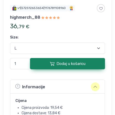
v1|572512653654|1176781108160
highmerch_88
36
,
79
€
Size
:
Dodaj u košaricu
Informacije
Cijena
Cijena proizvoda:
19,54
€
Cijena dostave:
13,84
€