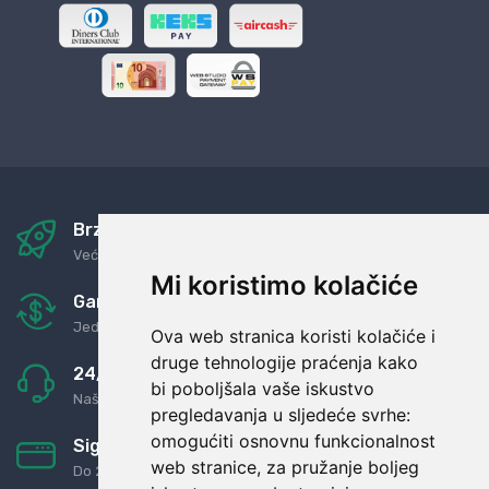
Brza i sigurna dostava
Već za nekoliko dana kod vas
Mi koristimo kolačiće
Garancija u povrat novaca
Jednostavno pravilo: Roba za novac
Ova web stranica koristi kolačiće i
druge tehnologije praćenja kako
24/7 odlična podrška
bi poboljšala vaše iskustvo
Naši agenti uvijek na raspolaganju
pregledavanja u sljedeće svrhe:
omogućiti osnovnu funkcionalnost
Sigurno obročno plaćanje
web stranice
,
za pružanje boljeg
Do 24 rata bez kamata