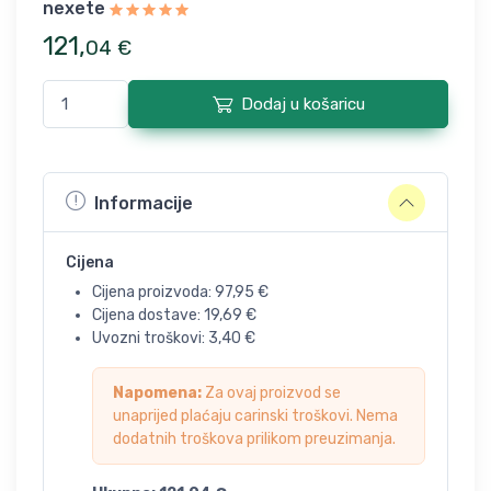
nexete
121
,
04
€
Dodaj u košaricu
Informacije
Cijena
Cijena proizvoda:
97,95
€
Cijena dostave:
19,69
€
Uvozni troškovi:
3,40
€
Napomena:
Za ovaj proizvod se
unaprijed plaćaju carinski troškovi. Nema
dodatnih troškova prilikom preuzimanja.