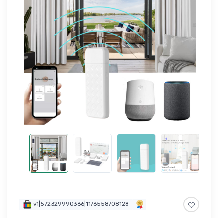
v1|572329990366|1176558708128