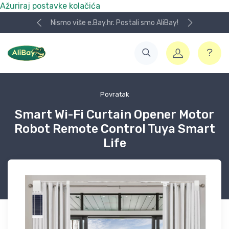
Ažuriraj postavke kolačića
Nismo više e.Bay.hr. Postali smo AliBay!
Povratak
Smart Wi-Fi Curtain Opener Motor
Robot Remote Control Tuya Smart
Life