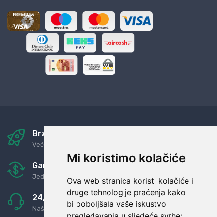
Brza i sigurna dostava
Već za nekoliko dana kod vas
Mi koristimo kolačiće
Garancija u povrat novaca
Jednostavno pravilo: Roba za novac
Ova web stranica koristi kolačiće i
druge tehnologije praćenja kako
24/7 odlična podrška
bi poboljšala vaše iskustvo
Naši agenti uvijek na raspolaganju
pregledavanja u sljedeće svrhe: