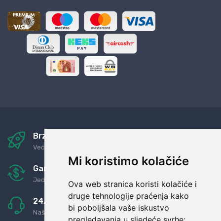
Brza i sigurna dostava
Već za nekoliko dana kod vas
Mi koristimo kolačiće
Garancija u povrat novaca
Jednostavno pravilo: Roba za novac
Ova web stranica koristi kolačiće i
druge tehnologije praćenja kako
24/7 odlična podrška
bi poboljšala vaše iskustvo
Naši agenti uvijek na raspolaganju
pregledavanja u sljedeće svrhe: