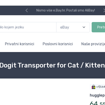
Nismo više e.Bay.hr. Postali smo AliBay!
Pret
Privatni korisnici
Poslovni korisnici
Naše provizij
 Dogit Transporter for Cat / Kitte
v1|56
hugglep
64
,
5