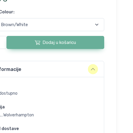
 Colour
:
Dodaj u košaricu
formacije
dostupno
ija
, , Wolverhampton
d dostave