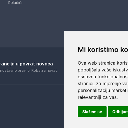
Kolačići
Mi koristimo ko
Ova web stranica korist
rancija u povrat novaca
24/7 odlična podrš
poboljšala vaše iskust
nostavno pravilo: Roba za novac
Naši agenti uvijek na ras
osnovnu funkcionalnos
stranici
,
za mjerenje va
personalizaciju marketi
relevantniji za vas
.
Slažem se
Odbija