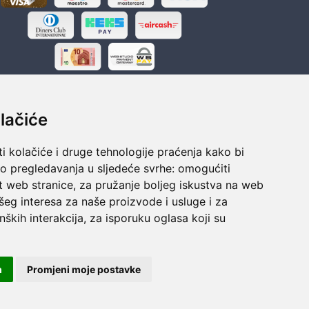
lačiće
i kolačiće i druge tehnologije praćenja kako bi
ka
Sigurno obročno plaćanje
vo pregledavanja u sljedeće svrhe:
omogućiti
polaganju
Do 24 rata bez kamata
t web stranice
,
za pružanje boljeg iskustva na web
šeg interesa za naše proizvode i usluge i za
nških interakcija
,
za isporuku oglasa koji su
m
Promjeni moje postavke