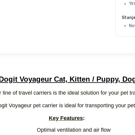
19
Stanj
No