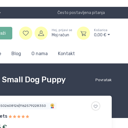
Često postavljena pitanja
Koristite
Hej, prijavi se
Košarica
raži
Moj račun
0,00
€
e
Blog
O nama
Kontakt
n Small Dog Puppy
Povratak
4502608126|1162579228350
ets
5
€