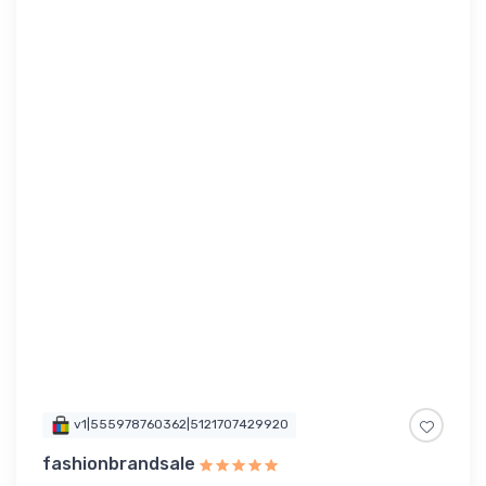
v1|555978760362|5121707429920
fashionbrandsale