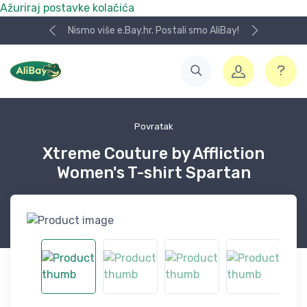
Ažuriraj postavke kolačića
Nismo više e.Bay.hr. Postali smo AliBay!
Povratak
Xtreme Couture by Affliction
Women's T-shirt Spartan