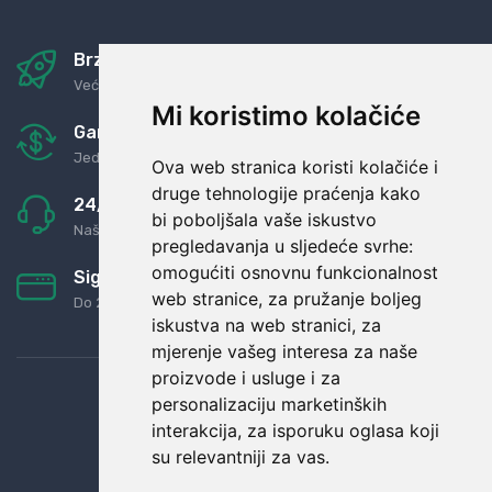
Brza i sigurna dostava
Već za nekoliko dana kod vas
Mi koristimo kolačiće
Garancija u povrat novaca
Jednostavno pravilo: Roba za novac
Ova web stranica koristi kolačiće i
druge tehnologije praćenja kako
24/7 odlična podrška
bi poboljšala vaše iskustvo
Naši agenti uvijek na raspolaganju
pregledavanja u sljedeće svrhe:
omogućiti osnovnu funkcionalnost
Sigurno obročno plaćanje
web stranice
,
za pružanje boljeg
Do 24 rata bez kamata
iskustva na web stranici
,
za
mjerenje vašeg interesa za naše
proizvode i usluge i za
personalizaciju marketinških
interakcija
,
za isporuku oglasa koji
su relevantniji za vas
.