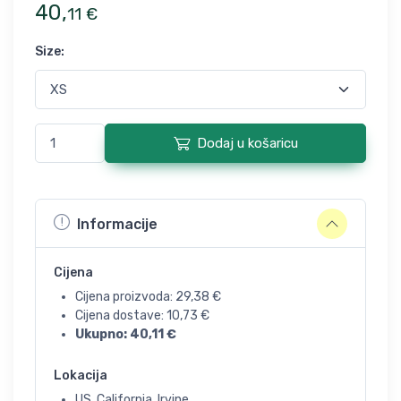
40
,
11
€
Size
:
Dodaj u košaricu
Informacije
Cijena
Cijena proizvoda:
29,38
€
Cijena dostave:
10,73
€
Ukupno:
40,11
€
Lokacija
US, California, Irvine