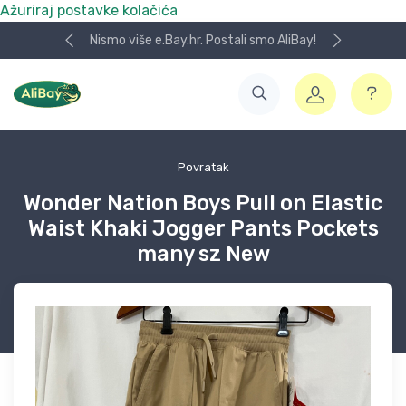
Ažuriraj postavke kolačića
Nismo više e.Bay.hr. Postali smo AliBay!
Povratak
Wonder Nation Boys Pull on Elastic
Waist Khaki Jogger Pants Pockets
many sz New