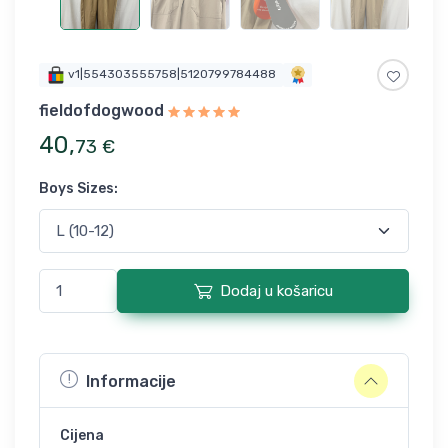
v1|554303555758|5120799784488
fieldofdogwood
40
,
73
€
Boys Sizes
:
Dodaj u košaricu
Informacije
Cijena