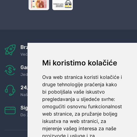
Brza i sigurna dostava
Već za nekoliko dana kod vas
Mi koristimo kolačiće
Garancija u povrat novaca
Jednostavno pravilo: Roba za novac
Ova web stranica koristi kolačiće i
druge tehnologije praćenja kako
24/7 odlična podrška
bi poboljšala vaše iskustvo
Naši agenti uvijek na raspolaganju
pregledavanja u sljedeće svrhe:
omogućiti osnovnu funkcionalnost
Sigurno obročno plaćanje
web stranice
,
za pružanje boljeg
Do 24 rata bez kamata
iskustva na web stranici
,
za
mjerenje vašeg interesa za naše
proizvode i usluge i za