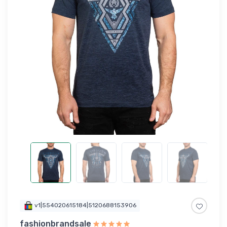
v1|554020615184|5120688153906
fashionbrandsale