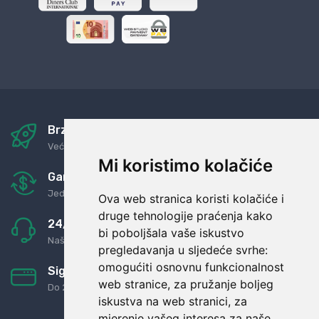
Brza i sigurna dostava
Već za nekoliko dana kod vas
Mi koristimo kolačiće
Garancija u povrat novaca
Jednostavno pravilo: Roba za novac
Ova web stranica koristi kolačiće i
druge tehnologije praćenja kako
24/7 odlična podrška
bi poboljšala vaše iskustvo
Naši agenti uvijek na raspolaganju
pregledavanja u sljedeće svrhe:
omogućiti osnovnu funkcionalnost
Sigurno obročno plaćanje
web stranice
,
za pružanje boljeg
Do 24 rata bez kamata
iskustva na web stranici
,
za
mjerenje vašeg interesa za naše