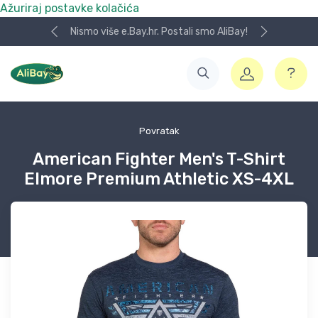
Ažuriraj postavke kolačića
Nismo više e.Bay.hr. Postali smo AliBay!
Povratak
American Fighter Men's T-Shirt
Elmore Premium Athletic XS-4XL