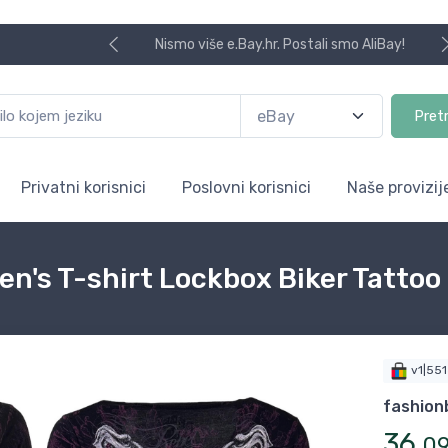
Nismo više e.Bay.hr. Postali smo AliBay!
Pret
Privatni korisnici
Poslovni korisnici
Naše provizij
en's T-shirt Lockbox Biker Tattoo
v1|55
fashion
36
,
0