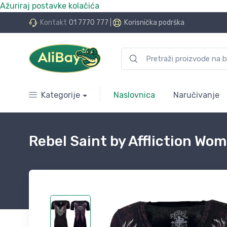
Ažuriraj postavke kolačića
do 24 rate bez kamata
Kontakt
01 7770 777
|
Korisnička podrška
Kategorije
Naslovnica
Naručivanje
Rebel Saint by Affliction Wom