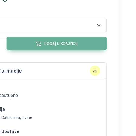
Dodaj u košaricu
formacije
dostupno
ija
 California, Irvine
d dostave