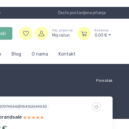
Često postavljena pitanja
Koristite
Hej, prijavi se
Košarica
raži
Moj račun
0,00
€
e
Blog
O nama
Kontakt
Povratak
1370790542|1154152049530
brandsale
9
€