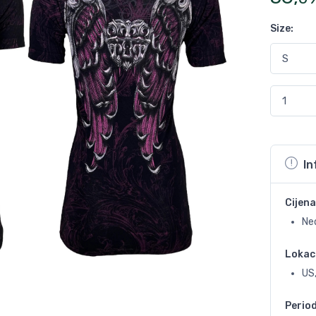
Size
:
In
Cijena
Ne
Lokac
US,
Perio