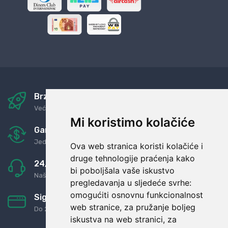
Brza i sigurna dostava
Već za nekoliko dana kod vas
Mi koristimo kolačiće
Garancija u povrat novaca
Jednostavno pravilo: Roba za novac
Ova web stranica koristi kolačiće i
druge tehnologije praćenja kako
24/7 odlična podrška
bi poboljšala vaše iskustvo
Naši agenti uvijek na raspolaganju
pregledavanja u sljedeće svrhe:
omogućiti osnovnu funkcionalnost
Sigurno obročno plaćanje
web stranice
,
za pružanje boljeg
Do 24 rata bez kamata
iskustva na web stranici
,
za