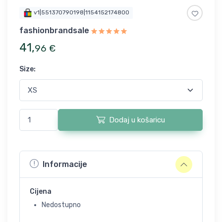
v1|551370790198|1154152174800
fashionbrandsale
41
,
96
€
Size
:
Dodaj u košaricu
Informacije
Cijena
Nedostupno