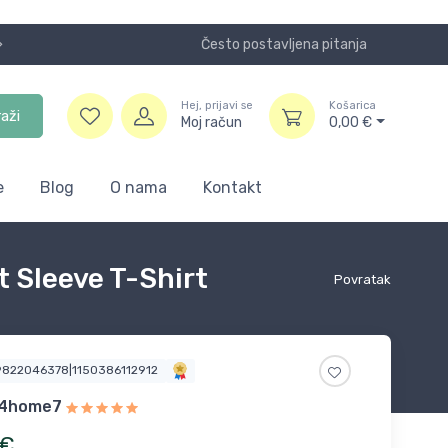
Često postavljena pitanja
ša skladišta u UK, USA i DE.
Hej, prijavi se
Košarica
raži
Moj račun
0,00
€
e
Blog
O nama
Kontakt
t Sleeve T-Shirt
Povratak
9822046378|1150386112912
l4home7
€