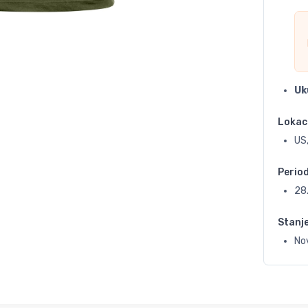
Uk
Lokac
US,
Perio
28
Stanj
No