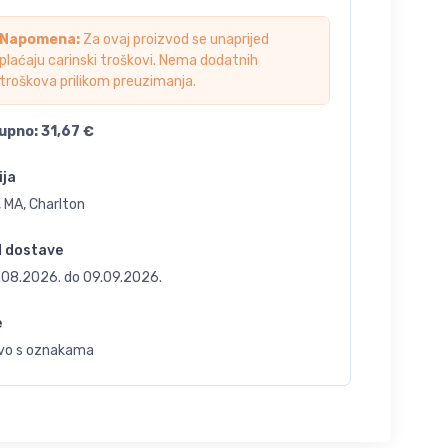
Napomena:
Za ovaj proizvod se unaprijed
plaćaju carinski troškovi. Nema dodatnih
troškova prilikom preuzimanja.
upno:
31,67
€
ija
 MA, Charlton
d dostave
.08.2026.
do
09.09.2026.
e
vo s oznakama