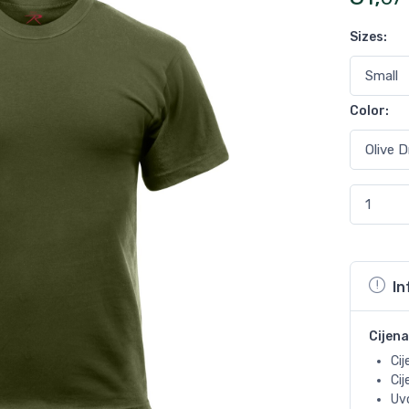
Sizes
:
Color
:
In
Cijena
Cij
Ci
Uvo