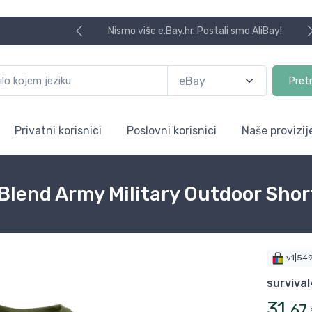
Koristite na
Pret
Privatni korisnici
Poslovni korisnici
Naše provizij
 Blend Army Military Outdoor Shor
v1|54
surviva
31
,
67