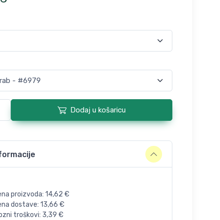
Dodaj u košaricu
formacije
ena proizvoda:
14,62
€
jena dostave:
13,66
€
zni troškovi:
3,39
€