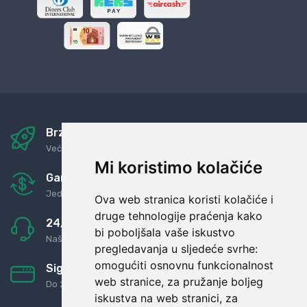
Brza i sigurna dostava
Već za nekoliko dana kod vas
Mi koristimo kolačiće
Garancija u povrat novaca
Jednostavno pravilo: Roba za novac
Ova web stranica koristi kolačiće i
druge tehnologije praćenja kako
24/7 odlična podrška
bi poboljšala vaše iskustvo
Naši agenti uvijek na raspolaganju
pregledavanja u sljedeće svrhe:
omogućiti osnovnu funkcionalnost
Sigurno obročno plaćanje
web stranice
,
za pružanje boljeg
Do 24 rata bez kamata
iskustva na web stranici
,
za