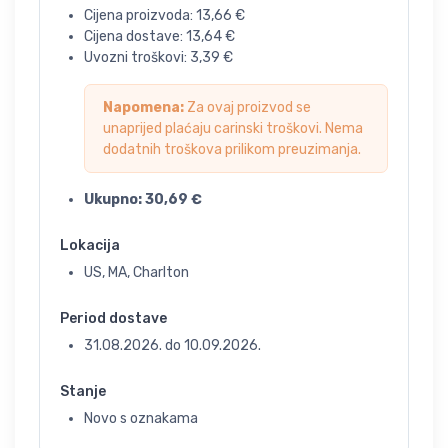
Cijena proizvoda:
13,66
€
Cijena dostave:
13,64
€
Uvozni troškovi:
3,39
€
Napomena:
Za ovaj proizvod se
unaprijed plaćaju carinski troškovi. Nema
dodatnih troškova prilikom preuzimanja.
Ukupno:
30,69
€
Lokacija
US, MA, Charlton
Period dostave
31.08.2026.
do
10.09.2026.
Stanje
Novo s oznakama