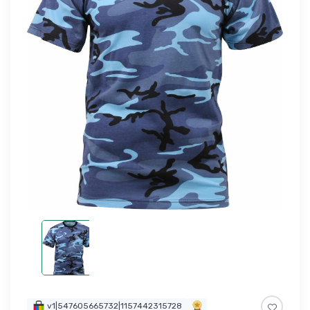
v1|547605665732|1157442315728