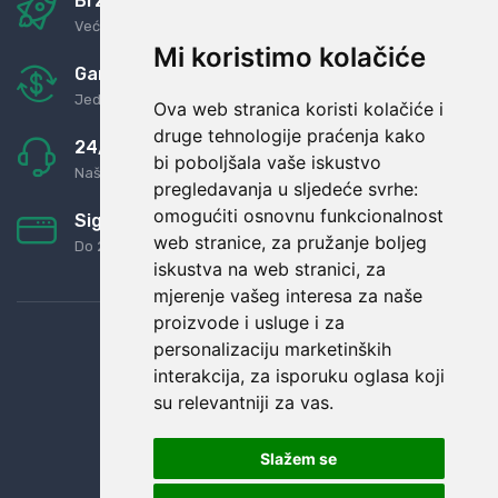
Brza i sigurna dostava
Već za nekoliko dana kod vas
Mi koristimo kolačiće
Garancija u povrat novaca
Jednostavno pravilo: Roba za novac
Ova web stranica koristi kolačiće i
druge tehnologije praćenja kako
24/7 odlična podrška
bi poboljšala vaše iskustvo
Naši agenti uvijek na raspolaganju
pregledavanja u sljedeće svrhe:
omogućiti osnovnu funkcionalnost
Sigurno obročno plaćanje
web stranice
,
za pružanje boljeg
Do 24 rata bez kamata
iskustva na web stranici
,
za
mjerenje vašeg interesa za naše
proizvode i usluge i za
personalizaciju marketinških
interakcija
,
za isporuku oglasa koji
su relevantniji za vas
.
Slažem se