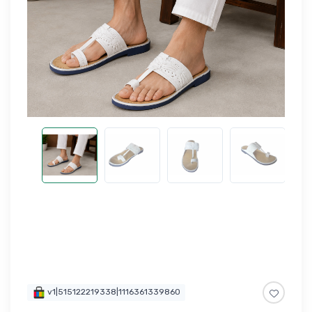
v1|515122219338|1116361339860