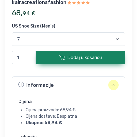
kalracreationsfashion
68
,
94
€
US Shoe Size (Men's)
:
Dodaj u košaricu
Informacije
Cijena
Cijena proizvoda:
68,94
€
Cijena dostave: Besplatna
Ukupno:
68,94
€
Lokacija