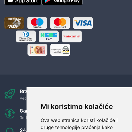
Brza i sigurna dostava
Već za nekoliko dana kod vas
Mi koristimo kolačiće
Garancija u povrat novaca
Jednostavno pravilo: Roba za novac
Ova web stranica koristi kolačiće i
druge tehnologije praćenja kako
24/7 odlična podrška