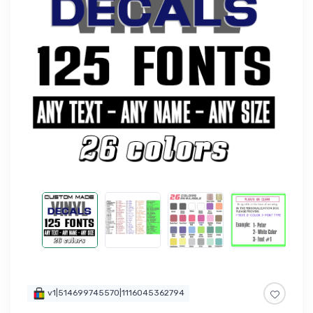
v1|514699745570|1116045362794