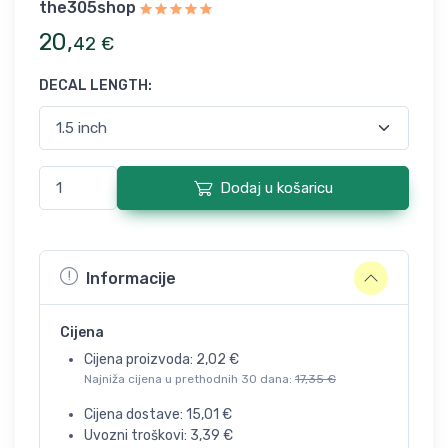
the305shop
20
,
42
€
DECAL LENGTH
:
Dodaj u košaricu
Informacije
Cijena
Cijena proizvoda:
2,02
€
Najniža cijena u prethodnih 30 dana:
17,35
€
Cijena dostave:
15,01
€
Uvozni troškovi:
3,39
€