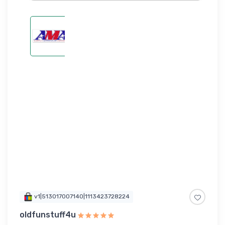
v1|513017007140|1113423728224
oldfunstuff4u