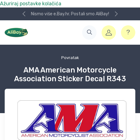
Ažuriraj postavke kolačića
Nismo više e.Bay.hr. Postali smo AliBay!
Povratak
AMA American Motorcycle
Association Sticker Decal R343