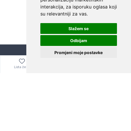
interakcija
,
za isporuku oglasa koji
su relevantniji za vas
.
Slažem se
Odbijam
Promjeni moje postavke
Bitno je znati
Lista želja
Izbornik
0,00
€
Kuponi za popuste
Zašto eBay i AliExpress?
Mobilne aplikacije
Mediji o nama
Uvjeti i odredbe
Uvjeti korištenja