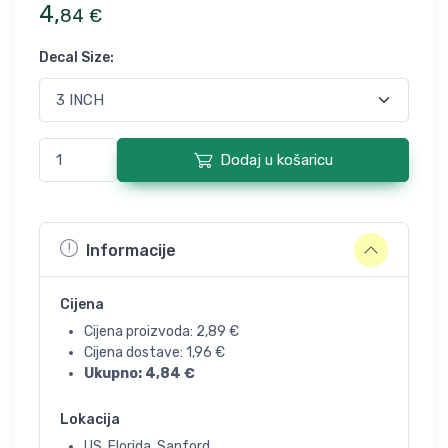
4
,
84
€
Decal Size
:
Dodaj u košaricu
Informacije
Cijena
Cijena proizvoda:
2,89
€
Cijena dostave:
1,96
€
Ukupno:
4,84
€
Lokacija
US, Florida, Sanford