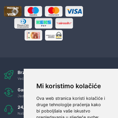
Brza i sigurna dostava
Već za nekoliko dana kod vas
Mi koristimo kolačiće
Garancija u povrat novaca
Jednostavno pravilo: Roba za novac
Ova web stranica koristi kolačiće i
druge tehnologije praćenja kako
24/7 odlična podrška
bi poboljšala vaše iskustvo
Naši agenti uvijek na raspolaganju
pregledavanja u sljedeće svrhe: