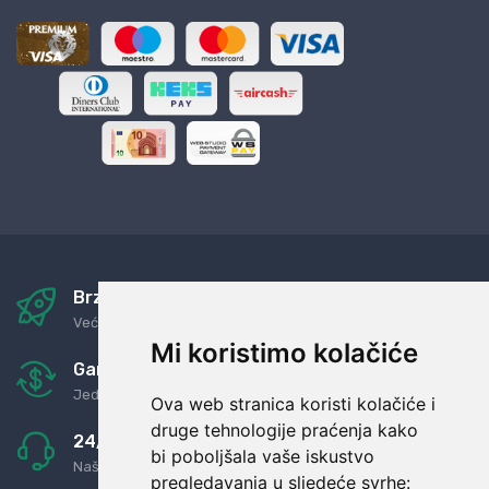
Brza i sigurna dostava
Već za nekoliko dana kod vas
Mi koristimo kolačiće
Garancija u povrat novaca
Jednostavno pravilo: Roba za novac
Ova web stranica koristi kolačiće i
druge tehnologije praćenja kako
24/7 odlična podrška
bi poboljšala vaše iskustvo
Naši agenti uvijek na raspolaganju
pregledavanja u sljedeće svrhe: