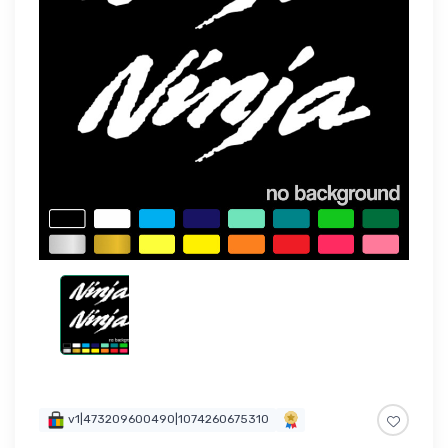
v1|473209600490|1074260675310