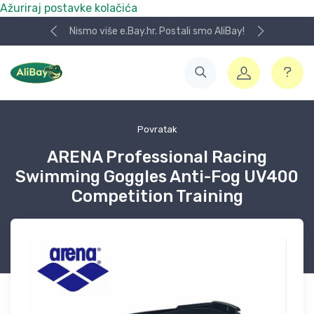
Ažuriraj postavke kolačića
Nismo više e.Bay.hr. Postali smo AliBay!
Povratak
ARENA Professional Racing
Swimming Goggles Anti-Fog UV400
Competition Training