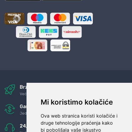
Brza i sigurna dostava
Već za nekoliko dana kod vas
Mi koristimo kolačiće
Garancija u povrat novaca
Jednostavno pravilo: Roba za novac
Ova web stranica koristi kolačiće i
druge tehnologije praćenja kako
24/7 odlična podrška
bi poboljšala vaše iskustvo