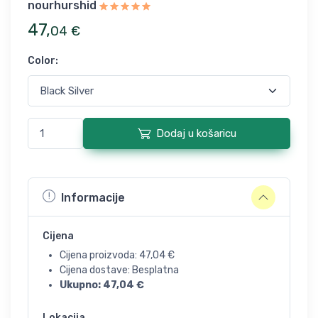
nourhurshid
47
,
04
€
Color
:
Dodaj u košaricu
Informacije
Cijena
Cijena proizvoda:
47,04
€
Cijena dostave: Besplatna
Ukupno:
47,04
€
Lokacija