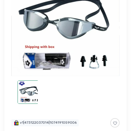
v1|473122037014|1074191059006