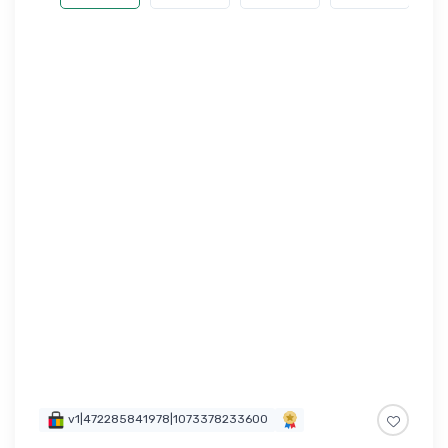
v1|472285841978|1073378233600