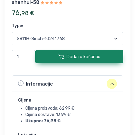
shenhui-58
76
,
98
€
Type
:
Dodaj u košaricu
Informacije
Cijena
Cijena proizvoda:
62,99
€
Cijena dostave:
13,99
€
Ukupno:
76,98
€
Lokacija