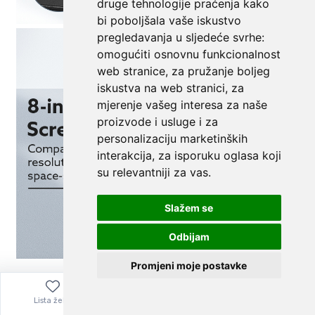
druge tehnologije praćenja kako
bi poboljšala vaše iskustvo
pregledavanja u sljedeće svrhe:
omogućiti osnovnu funkcionalnost
web stranice
,
za pružanje boljeg
iskustva na web stranici
,
za
mjerenje vašeg interesa za naše
proizvode i usluge i za
personalizaciju marketinških
interakcija
,
za isporuku oglasa koji
su relevantniji za vas
.
Slažem se
Odbijam
Promjeni moje postavke
Lista želja
Izbornik
0,00
€