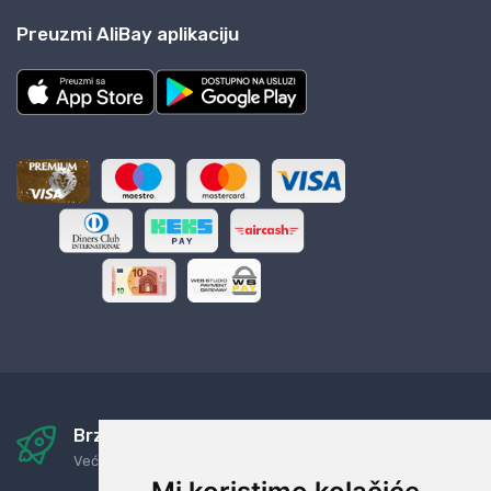
Preuzmi AliBay aplikaciju
Brza i sigurna dostava
Već za nekoliko dana kod vas