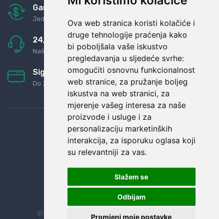
Mi koristimo kolačiće
Garancija u povrat novaca
Jednostavno pravilo: Roba za novac
Ova web stranica koristi kolačiće i
druge tehnologije praćenja kako
24/7 odlična podrška
bi poboljšala vaše iskustvo
Naši agenti uvijek na raspolaganju
pregledavanja u sljedeće svrhe:
omogućiti osnovnu funkcionalnost
Sigurno obročno plaćanje
web stranice
,
za pružanje boljeg
Do 24 rata bez kamata
iskustva na web stranici
,
za
mjerenje vašeg interesa za naše
proizvode i usluge i za
personalizaciju marketinških
interakcija
,
za isporuku oglasa koji
su relevantniji za vas
.
Slažem se
Odbijam
© Sva prava zadržana.
Dopi grupa d.o.o.
Promjeni moje postavke