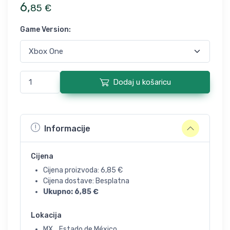
6
,
85
€
Game Version
:
Dodaj u košaricu
Informacije
Cijena
Cijena proizvoda:
6,85
€
Cijena dostave: Besplatna
Ukupno:
6,85
€
Lokacija
MX, , Estado de México