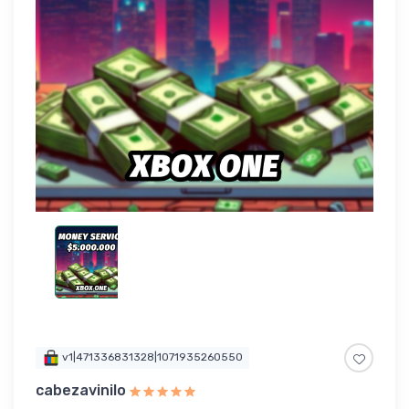
v1|471336831328|1071935260550
cabezavinilo