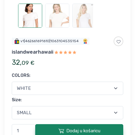
v1|462661691610|1063104535154
islandwearhawaii
32
,
09
€
COLORS
:
Size
:
Dodaj u košaricu