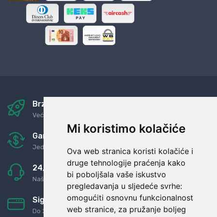
Brza i sigurna dostava
Već za nekoliko dana kod vas
Mi koristimo kolačiće
Garancija u povrat novaca
Jednostavno pravilo: Roba za novac
Ova web stranica koristi kolačiće i
druge tehnologije praćenja kako
24/7 odlična podrška
bi poboljšala vaše iskustvo
Naši agenti uvijek na raspolaganju
pregledavanja u sljedeće svrhe:
omogućiti osnovnu funkcionalnost
Sigurno obročno plaćanje
web stranice
,
za pružanje boljeg
Do 24 rata bez kamata