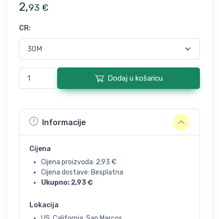
2
,
93
€
CR
:
Dodaj u košaricu
Informacije
Cijena
Cijena proizvoda:
2,93
€
Cijena dostave: Besplatna
Ukupno:
2,93
€
Lokacija
US, California, San Marcos