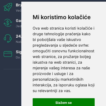
Brza i sigurna dostava
Već za nekoliko dana kod vas
Mi koristimo kolačiće
Garancija u povrat novaca
Jednostavno pravilo: Roba za novac
Ova web stranica koristi kolačiće i
druge tehnologije praćenja kako
24/7 odlična podrška
bi poboljšala vaše iskustvo
Naši agenti uvijek na raspolaganju
pregledavanja u sljedeće svrhe:
omogućiti osnovnu funkcionalnost
Sigurno obročno plaćanje
web stranice
,
za pružanje boljeg
Do 24 rata bez kamata
iskustva na web stranici
,
za
mjerenje vašeg interesa za naše
proizvode i usluge i za
personalizaciju marketinških
interakcija
,
za isporuku oglasa koji
su relevantniji za vas
.
Slažem se