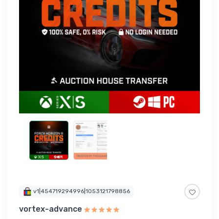
v1|454719294996|1053121798856
vortex-advance