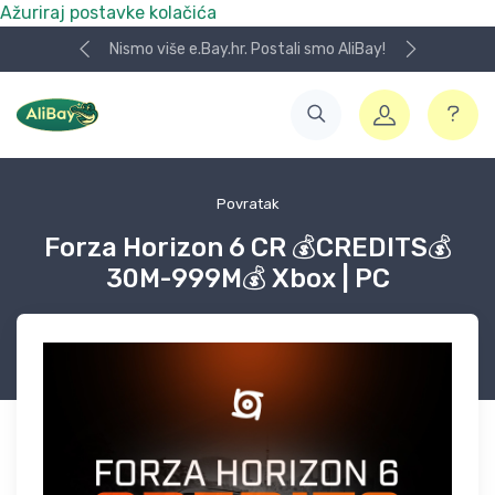
Ažuriraj postavke kolačića
Nismo više e.Bay.hr. Postali smo AliBay!
Povratak
Forza Horizon 6 CR 💰CREDITS💰
30M-999M💰 Xbox | PC