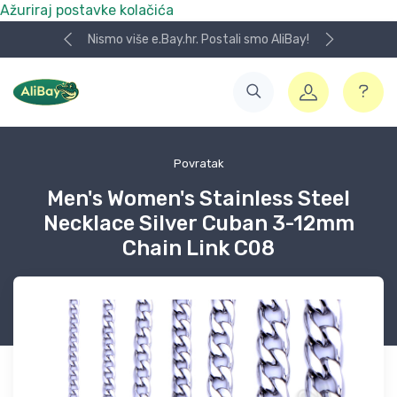
Ažuriraj postavke kolačića
Nismo više e.Bay.hr. Postali smo AliBay!
Povratak
Men's Women's Stainless Steel
Necklace Silver Cuban 3-12mm
Chain Link C08