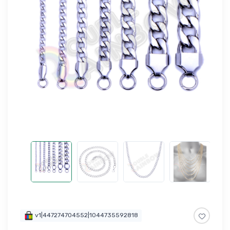
v1|447274704552|1044735592818