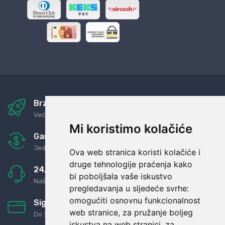
Brza i sigurna dostava
Već za nekoliko dana kod vas
Mi koristimo kolačiće
Garancija u povrat novaca
Jednostavno pravilo: Roba za novac
Ova web stranica koristi kolačiće i
druge tehnologije praćenja kako
24/7 odlična podrška
bi poboljšala vaše iskustvo
Naši agenti uvijek na raspolaganju
pregledavanja u sljedeće svrhe:
omogućiti osnovnu funkcionalnost
Sigurno obročno plaćanje
web stranice
,
za pružanje boljeg
Do 24 rata bez kamata
iskustva na web stranici
,
za