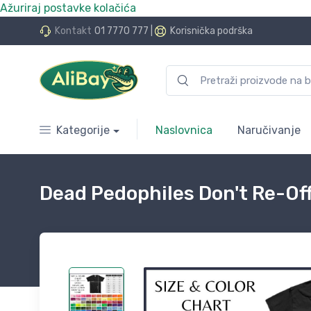
Ažuriraj postavke kolačića
do 24 rate bez kamata
Kontakt
01 7770 777
|
Korisnička podrška
Kategorije
Naslovnica
Naručivanje
Dead Pedophiles Don't Re-Of