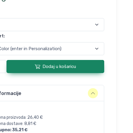
rt
:
Dodaj u košaricu
formacije
ena proizvoda:
26,40
€
jena dostave:
8,81
€
upno:
35,21
€