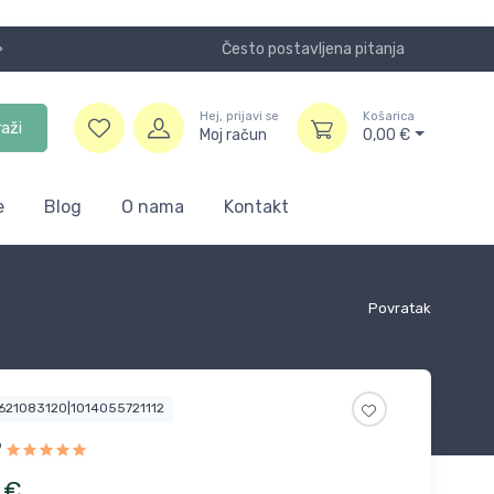
Često postavljena pitanja
Koristite
Hej, prijavi se
Košarica
raži
Moj račun
0,00
€
e
Blog
O nama
Kontakt
Povratak
2621083120|1014055721112
9
€