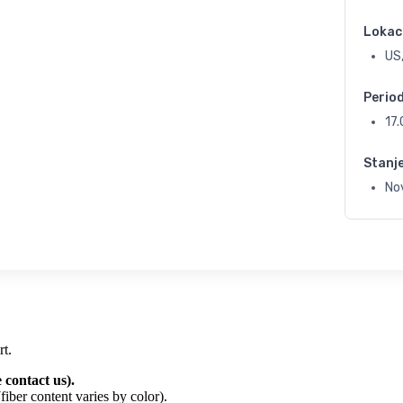
Lokac
US
Perio
17
Stanj
No