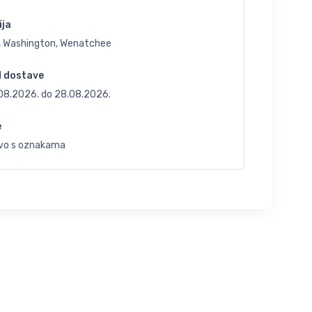
ija
, Washington, Wenatchee
d dostave
.08.2026.
do
28.08.2026.
e
vo s oznakama