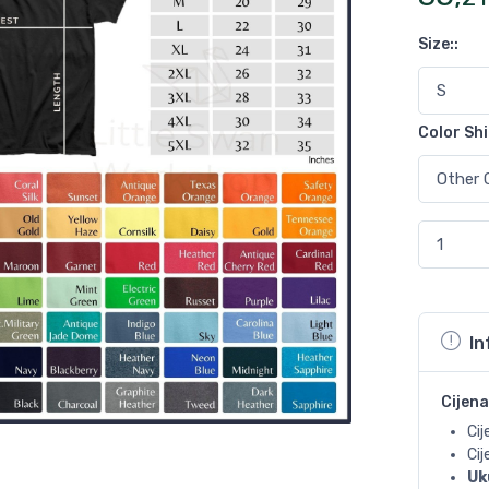
Size:
:
Color Shi
In
Cijena
Cij
Ci
Uk