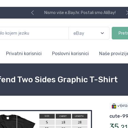
Nismo više e.Bay.hr. Postali smo AliBay!
Pret
Privatni korisnici
Poslovni korisnici
Naše provizij
fend Two Sides Graphic T-Shirt
v1|41
cute-9
35
,
21