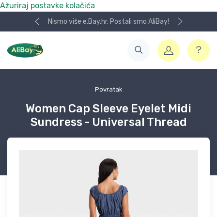
Ažuriraj postavke kolačića
Nismo više e.Bay.hr. Postali smo AliBay!
Povratak
Women Cap Sleeve Eyelet Midi
Sundress - Universal Thread