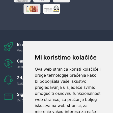
Brza i sigurna dostava
Već za nekoliko dana kod vas
Mi koristimo kolačiće
Garancija u povrat novaca
Jednostavno pravilo: Roba za novac
Ova web stranica koristi kolačiće i
druge tehnologije praćenja kako
24/7 odlična podrška
bi poboljšala vaše iskustvo
Naši agenti uvijek na raspolaganju
pregledavanja u sljedeće svrhe:
omogućiti osnovnu funkcionalnost
Sigurno obročno plaćanje
web stranice
,
za pružanje boljeg
Do 24 rata bez kamata
iskustva na web stranici
,
za
mjerenje vašeg interesa za naše