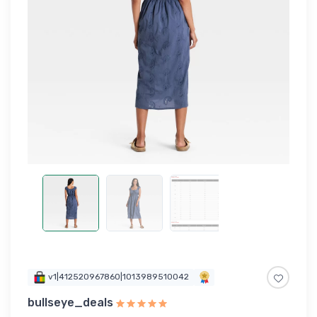
v1|412520967860|1013989510042
bullseye_deals