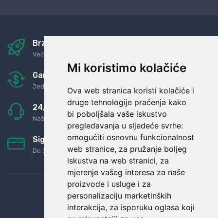
Brza i sigurna dostava
Već za nekoliko dana kod vas
Mi koristimo kolačiće
Garancija u povrat novaca
Jednostavno pravilo: Roba za novac
Ova web stranica koristi kolačiće i
druge tehnologije praćenja kako
24/7 odlična podrška
bi poboljšala vaše iskustvo
Naši agenti uvijek na raspolaganju
pregledavanja u sljedeće svrhe:
omogućiti osnovnu funkcionalnost
Sigurno obročno plaćanje
web stranice
,
za pružanje boljeg
Do 24 rata bez kamata
iskustva na web stranici
,
za
mjerenje vašeg interesa za naše
proizvode i usluge i za
personalizaciju marketinških
interakcija
,
za isporuku oglasa koji