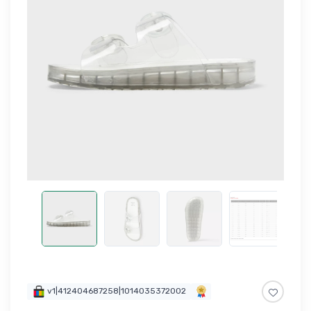
v1|412404687258|1014035372002