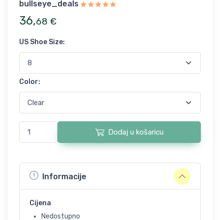
bullseye_deals
36
,
68
€
US Shoe Size
:
Color
:
Dodaj u košaricu
Informacije
Cijena
Nedostupno