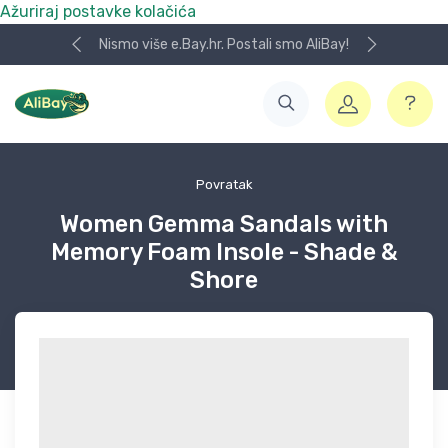
Ažuriraj postavke kolačića
Nismo više e.Bay.hr. Postali smo AliBay!
Povratak
Women Gemma Sandals with
Memory Foam Insole - Shade &
Shore