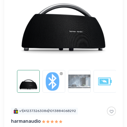
v1|412373263086|1013884068292
harmanaudio