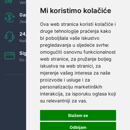
Već za nekoliko dana kod vas
Mi koristimo kolačiće
Garancija u povrat novaca
Jednostavno pravilo: Roba za novac
Ova web stranica koristi kolačiće i
druge tehnologije praćenja kako
24/7 odlična podrška
bi poboljšala vaše iskustvo
Naši agenti uvijek na raspolaganju
pregledavanja u sljedeće svrhe:
omogućiti osnovnu funkcionalnost
Sigurno obročno plaćanje
web stranice
,
za pružanje boljeg
Do 24 rata bez kamata
iskustva na web stranici
,
za
mjerenje vašeg interesa za naše
proizvode i usluge i za
personalizaciju marketinških
interakcija
,
za isporuku oglasa koji
su relevantniji za vas
.
Slažem se
Odbijam