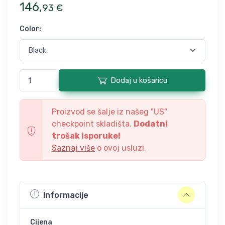
146
,
93
€
Color
:
Dodaj u košaricu
Proizvod se šalje iz našeg "
US
"
checkpoint skladišta.
Dodatni
trošak isporuke!
Saznaj više
o ovoj usluzi.
Informacije
Cijena