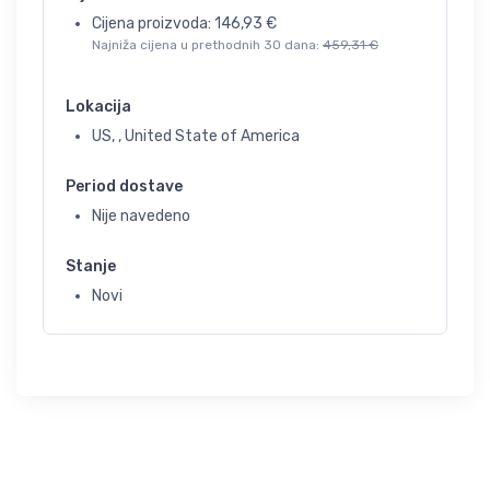
Cijena proizvoda:
146,93
€
Najniža cijena u prethodnih 30 dana:
459,31
€
Lokacija
US, , United State of America
Period dostave
Nije navedeno
Stanje
Novi