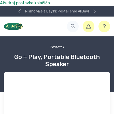
Ažuriraj postavke kolačića
Nismo više e.Bay.hr. Postali smo AliBay!
Povratak
Go + Play, Portable Bluetooth
Speaker